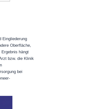
d Eingliederung
ndere Oberfläche,
s Ergebnis hängt
rzt bzw. die Klinik
en
ersorgung bei
eneer-