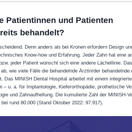
le Patientinnen und Patienten
reits behandelt?
ntscheidend. Denn anders als bei Kronen erfordern Design un
technisches Know-how und Erfahrung. Jeder Zahn hat eine a
 bzw. jeder Patient wünscht sich eine andere Lächellinie. Da
 ab, wie viele Fälle die behandelnde Ärztin/der behandelnde A
at. Das MINISH Dental Hospital arbeitet mit einem integriert
– u. a. für Implantologie, Kieferorthopädie, prothetische V
ogie und Zahnaufhellung. Die kumulierte Zahl der MINISH-V
 bei rund 80.000 (Stand Oktober 2022: 97.917).