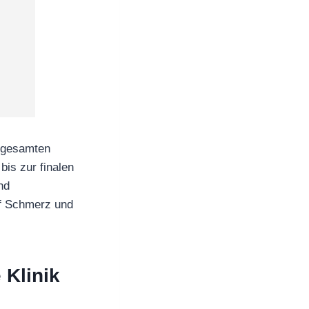
m gesamten
bis zur finalen
nd
uf Schmerz und
 Klinik