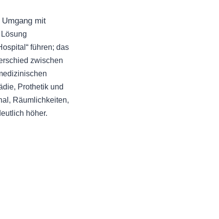
er Umgang mit
e Lösung
ospital“ führen; das
terschied zwischen
nmedizinischen
die, Prothetik und
nal, Räumlichkeiten,
eutlich höher.