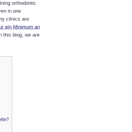
ining orthodontic
ven in one
ny clinics are
ur ein Minimum an
In this blog, we are
elle?