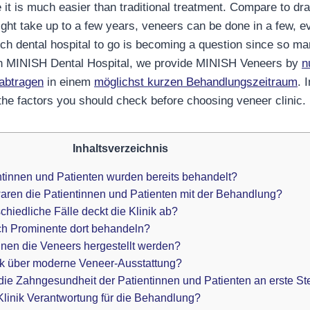
it is much easier than traditional treatment. Compare to dra
ght take up to a few years, veneers can be done in a few, e
ich dental hospital to go is becoming a question since so ma
 In MINISH Dental Hospital, we provide MINISH Veneers by
n
abtragen
in einem
möglichst kurzen Behandlungszeitraum
. 
 the factors you should check before choosing veneer clinic.
Inhaltsverzeichnis
entinnen und Patienten wurden bereits behandelt?
waren die Patientinnen und Patienten mit der Behandlung?
schiedliche Fälle deckt die Klinik ab?
ch Prominente dort behandeln?
nnen die Veneers hergestellt werden?
inik über moderne Veneer-Ausstattung?
ik die Zahngesundheit der Patientinnen und Patienten an erste St
Klinik Verantwortung für die Behandlung?