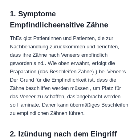
1.
Symptome
Empfindliche
e
nsitive
Zähne
T
h
Es gibt Patientinnen und Patienten, die zur
Nachbehandlung zurückkommen
und berichten,
dass ihre Zähne nach Veneers empfindlich
geworden sind.
.
Wie oben erwähnt, erfolgt die
Präparation (
das
Beschleifen
Zähne
)
) bei Veneers
.
Der Grund für die
Empfindlichkeit
ist, dass
die
Zähne beschliffen werden müssen
, um Platz für
das Veneer zu schaffen, das
’
angebracht werden
soll
laminate
. Daher kann übermäßiges Beschleifen
zu empfindlichen Zähnen führen.
2.
I
zündung
nach dem Eingriff