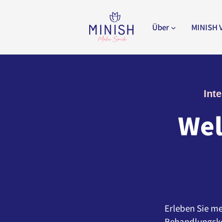
Zum
Inhalt
Über
MINISH 
springen
Int
Wel
Erleben Sie me
Behandlungsk