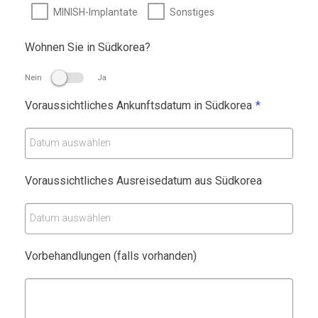
MINISH-Implantate
Sonstiges
u
r
Wohnen Sie in Südkorea?
a
t
Nein
Ja
i
Voraussichtliches Ankunftsdatum in Südkorea
*
o
n
Datum auswählen
e
n
Voraussichtliches Ausreisedatum aus Südkorea
Datum auswählen
Vorbehandlungen (falls vorhanden)