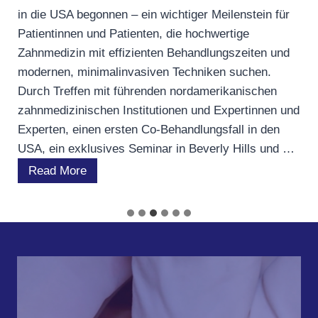
in die USA begonnen – ein wichtiger Meilenstein für
Patientinnen und Patienten, die hochwertige
Zahnmedizin mit effizienten Behandlungszeiten und
modernen, minimalinvasiven Techniken suchen.
Durch Treffen mit führenden nordamerikanischen
zahnmedizinischen Institutionen und Expertinnen und
Experten, einen ersten Co-Behandlungsfall in den
USA, ein exklusives Seminar in Beverly Hills und …
M
Read More
I
N
I
S
H
e
x