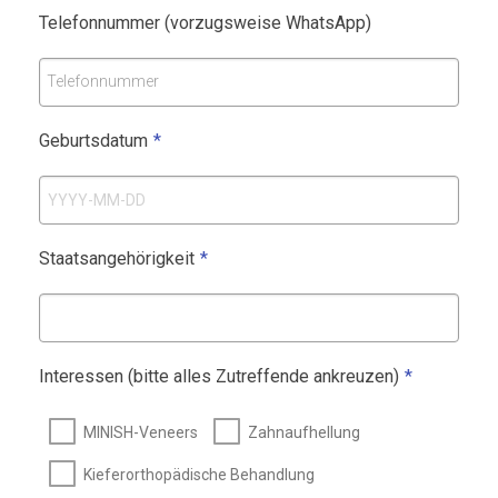
i
Telefonnummer (vorzugsweise WhatsApp)
n
v
Telefonnummer
a
s
Geburtsdatum
*
i
v
e
Z
Staatsangehörigkeit
*
a
h
n
r
Interessen (bitte alles Zutreffende ankreuzen)
*
e
s
MINISH-Veneers
Zahnaufhellung
t
Kieferorthopädische Behandlung
a