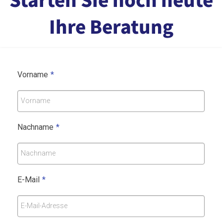
-
Ihre Beratung
D
e
b
ü
Vorname
*
t
f
Vorname
ü
r
Nachname
*
m
i
Nachname
n
i
E-Mail
*
m
a
E-Mail-Adresse
l