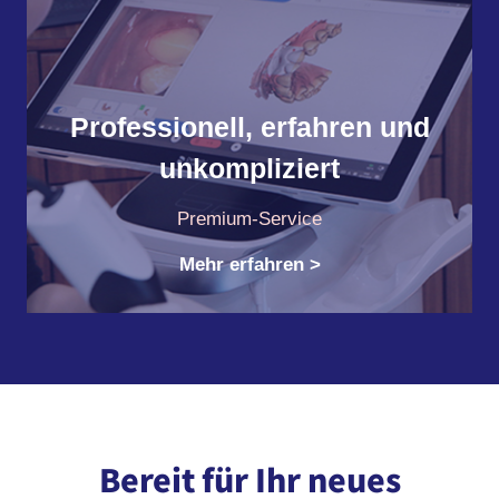
n
g
i
n
Professionell, erfahren und
L
.
unkompliziert
A
.
Premium-Service
,
Mehr erfahren >
S
e
m
i
n
a
r
Bereit für Ihr neues
i