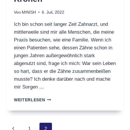
Von
MINISH
6. Juli, 2022
Ich bin schon seit langer Zeit Zahnarzt, und
mittlerweile sind mir alle Menschen, die meine
Praxis besuchen, wie eine Familie. Wenn ich
einen Patienten sehe, dessen Zähne schon in
jungen Jahren außergewöhnlich stark
abgenutzt sind, frage ich mich: War sein Leben
so hart, dass er die Zähne zusammenbeißen
musste? Ich denke darüber nach und mache
mir Sorgen …
LÖSUNGEN
WEITERLESEN
ZUR
NACHBEHANDLUNG
VON
KRONEN
Seitennavigation
Vorherige
1
2