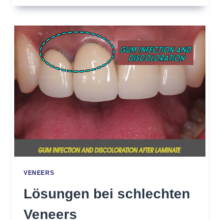
MAN
DEN
BESTEN
VENEER
ZAHNARZT
-
8
DINGE
DIE
SIE
BEACHTEN
MÜSSEN
VENEERS
Lösungen bei schlechten
Veneers